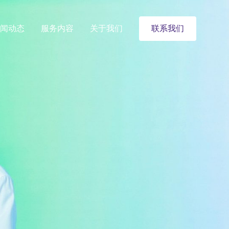
闻动态
服务内容
关于我们
联系我们