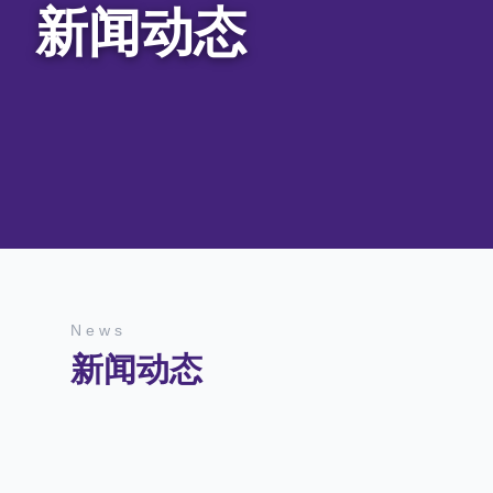
新闻动态
News
新闻动态