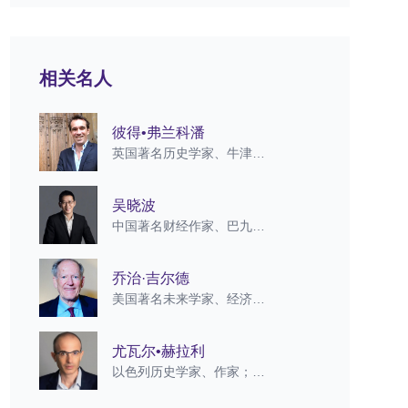
相关名人
彼得•弗兰科潘
英国著名历史学家、牛津大学伍斯特学院高级研究员、《丝绸之路》作者
吴晓波
中国著名财经作家、巴九灵新媒体及蓝狮子出版创始人、企投会理事长、头头是道基金合伙人
乔治·吉尔德
美国著名未来学家、经济学家，被誉为“数字时代的三大思想家”之一
尤瓦尔•赫拉利
以色列历史学家、作家；《人类简史》三部曲作者