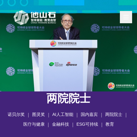
两院院士
诺贝尔奖
图灵奖
AI人工智能
国内嘉宾
两院院士
|
|
|
|
|
医疗与健康
金融科技
ESG可持续
教育
|
|
|